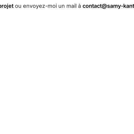
projet
ou envoyez-moi un mail à
contact@samy-kanta
Navigation
Services (à venir)
Accueil
Coaching Vibe Cod
Blog
Automatisation IA
WordPress
Consulting techniq
Intelligence Artificielle
Contact