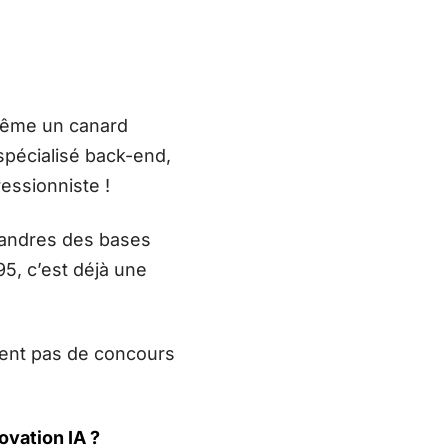
 même un canard
pécialisé back-end,
ressionniste !
éandres des bases
5, c’est déjà une
ement pas de concours
ovation IA ?