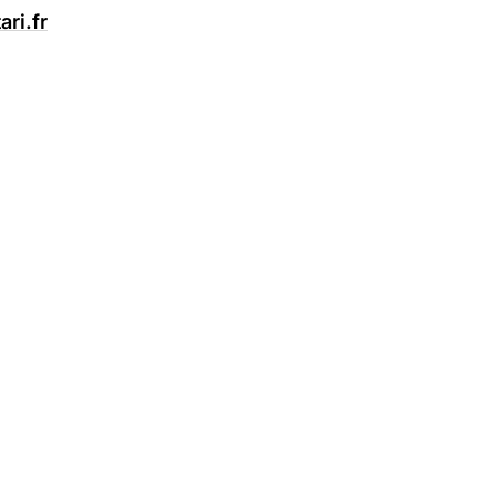
ri.fr
Restons connectés
Contact
ing
France
Disponible pour projets
ue