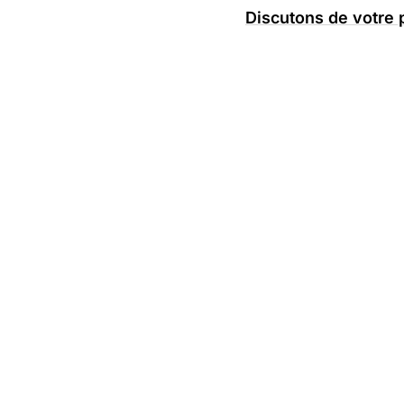
Discutons de votre 
VIBE
CODING
Samy Kantari
Développeur WordPress depuis 10+ ans,
j'optimise vos projets grâce à l'IA.
Résultat : des solutions plus rapides et
performantes.
10+
+++
80%
ANNÉES D'EXPERTISE
PROJETS RÉALISÉS
CODE PAR IA