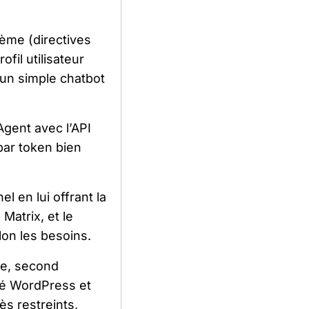
tème (directives
fil utilisateur
’un simple chatbot
gent avec l’API
par token bien
 en lui offrant la
Matrix, et le
on les besoins.
te, second
ité WordPress et
s restreints,