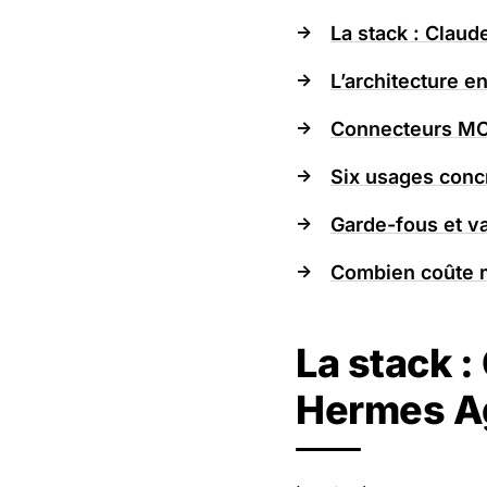
La stack : Clau
L’architecture e
Connecteurs MCP 
Six usages concr
Garde-fous et v
Combien coûte m
La stack 
Hermes A