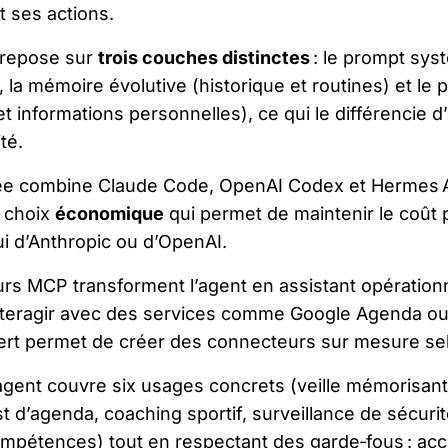
 ses actions.
e repose sur
trois couches distinctes
: le prompt sys
la mémoire évolutive (historique et routines) et le pro
t informations personnelles), ce qui le différencie d
té.
isée combine Claude Code, OpenAI Codex et Hermes A
 choix
économique
qui permet de maintenir le coût 
lui d’Anthropic ou d’OpenAI.
s MCP transforment l’agent en assistant opérationnel
interagir avec des services comme Google Agenda ou 
ert permet de créer des connecteurs sur mesure sel
’agent couvre six usages concrets (veille mémorisan
t d’agenda, coaching sportif, surveillance de sécur
mpétences) tout en respectant des garde‑fous : accè