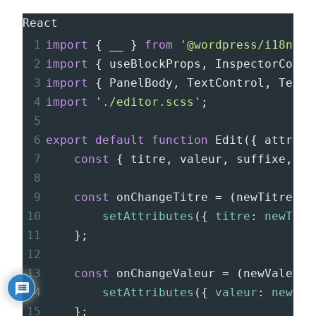
React
1
import
 { 
__
 } 
from
'@wordpress/i18n'
;
2
import
 { 
useBlockProps
, 
InspectorContr
3
import
 { 
PanelBody
, 
TextControl
, 
Texta
4
import
'./editor.scss'
;
5
6
export
default
function
Edit
({ 
attribu
7
const
 { 
titre
, 
valeur
, 
suffixe
, 
de
8
9
const
onChangeTitre
=
 (
newTitre
) 
=
10
setAttributes
({ 
titre
: 
newTitr
11
};
12
13
const
onChangeValeur
=
 (
newValeur
)
14
setAttributes
({ 
valeur
: 
newVal
15
};