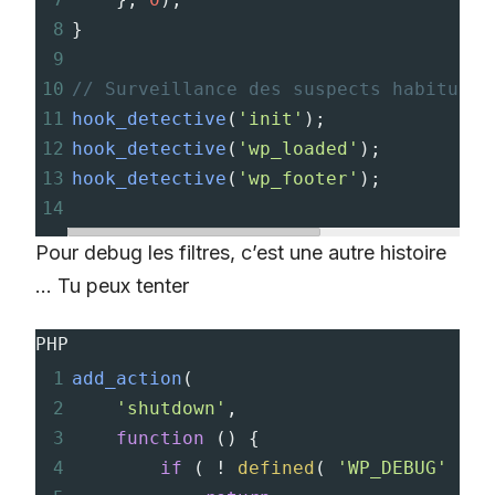
8
}
9
10
// Surveillance des suspects habituels
11
hook_detective
(
'init'
);
12
hook_detective
(
'wp_loaded'
);
13
hook_detective
(
'wp_footer'
);
14
Pour debug les filtres, c’est une autre histoire
… Tu peux tenter
PHP
1
add_action
(
2
'shutdown'
,
3
function
 () {
4
if
 ( 
!
defined
( 
'WP_DEBUG'
 ) 
|