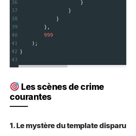
36
}
37
}
38
}
39
},
40
999
41
);
42
}
43
Les scènes de crime
courantes
1. Le mystère du template disparu