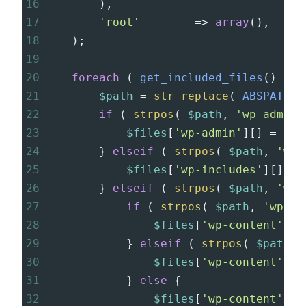
16
),
17
'root'
=>
array
(),
18
);
19
20
foreach
 ( 
get_included_files
() 
as
21
$path
=
str_replace
( 
ABSPATH
, 
22
if
 ( 
strpos
( 
$path
, 
'wp-admin/
23
$files
[
'wp-admin'
][] 
=
$pa
24
} 
elseif
 ( 
strpos
( 
$path
, 
'wp-
25
$files
[
'wp-includes'
][] 
=
26
} 
elseif
 ( 
strpos
( 
$path
, 
'wp-
27
if
 ( 
strpos
( 
$path
, 
'wp-co
28
$files
[
'wp-content'
][
'
29
} 
elseif
 ( 
strpos
( 
$path
, 
30
$files
[
'wp-content'
][
'
31
} 
else
 {
32
$files
[
'wp-content'
][
'