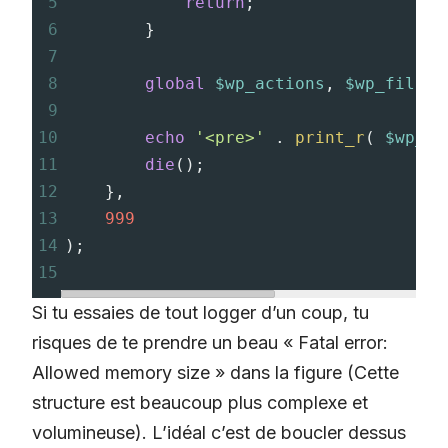
5
return
;
6
        }
7
8
global
$wp_actions
, 
$wp_filter
9
10
echo
'<pre>'
 . 
print_r
( 
$wp_fi
11
die
();
12
},
13
999
14
);
15
Si tu essaies de tout logger d’un coup, tu
risques de te prendre un beau « Fatal error:
Allowed memory size » dans la figure (Cette
structure est beaucoup plus complexe et
volumineuse). L’idéal c’est de boucler dessus