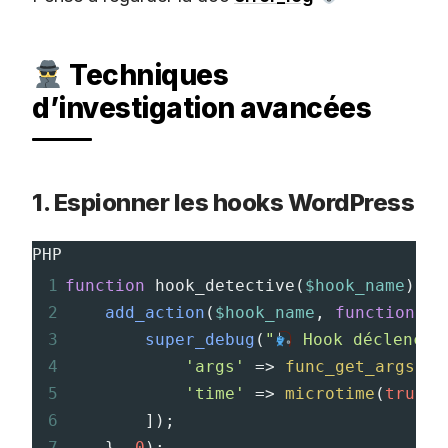
Techniques
d’investigation avancées
1. Espionner les hooks WordPress
PHP
1
function
hook_detective
(
$hook_name
) {
2
add_action
(
$hook_name
, 
function
() 
3
super_debug
(
"
 Hook déclenché
4
'args'
=>
func_get_args
(),
5
'time'
=>
microtime
(
true
)
6
        ]);
7
    }, 
0
);