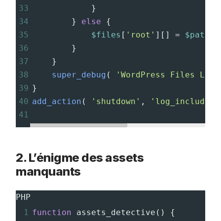
33
}
34
} 
else
 {
35
$files
[
'root'
][] 
=
$path
;
36
}
37
}
38
super_debug
( 
'WordPress Files Load
39
}
40
add_action
( 
'shutdown'
, 
'log_included_
41
2. L’énigme des assets
manquants
PHP
1
function
assets_detective
() {