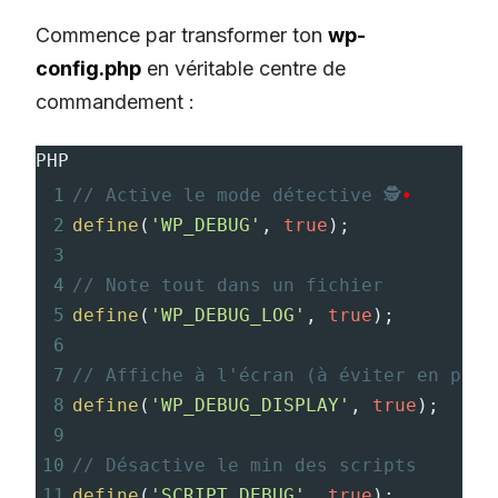
Commence par transformer ton
wp-
config.php
en véritable centre de
commandement :
PHP
1
// Active le mode détective 🕵️
•
2
define
(
'WP_DEBUG'
, 
true
);
3
4
// Note tout dans un fichier
5
define
(
'WP_DEBUG_LOG'
, 
true
);
6
7
// Affiche à l'écran (à éviter en prod
8
define
(
'WP_DEBUG_DISPLAY'
, 
true
);
9
10
// Désactive le min des scripts
11
define
(
'SCRIPT_DEBUG'
, 
true
);