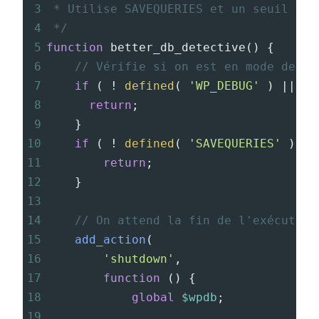
3
* Utilise SAVEQUERIES et un seuil de 
4
*/
5
function
better_db_detective
() {
6
// Vérifie si on est en mode debug
7
if
 ( 
!
defined
( 
'WP_DEBUG'
 ) 
||
!
8
return
;
9
    }
10
if
 ( 
!
defined
( 
'SAVEQUERIES'
 ) 
||
11
return
;
12
}
13
14
// On attend la fin de l'exécution
15
add_action
(
16
'shutdown'
,
17
function
 () {
18
global
$wpdb
;
19