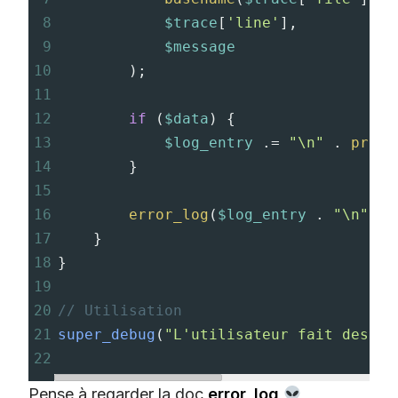
8
$trace
[
'line'
],
9
$message
10
        );
11
12
if
 (
$data
) {
13
$log_entry
 .
=
"\n"
 . 
print
14
        }
15
16
error_log
(
$log_entry
 . 
"\n"
, 
3
17
    }
18
}
19
20
// Utilisation
21
super_debug
(
"L'utilisateur fait des bê
22
Pense à regarder la doc
error_log