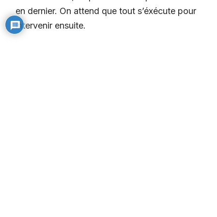
en dernier. On attend que tout s’éxécute pour
intervenir ensuite.
Hey Padawan, la priorité basse c’est
comme les roues stabilisatrices : parfait pour
débugger, mais danger en prod ! Remets des
priorités classiques et surtout, protège ce
code avec des constantes de debug – parce
qu’un ninja ne laisse pas traîner ses outils
d’entraînement en mission !
La checklist du parfait
détective