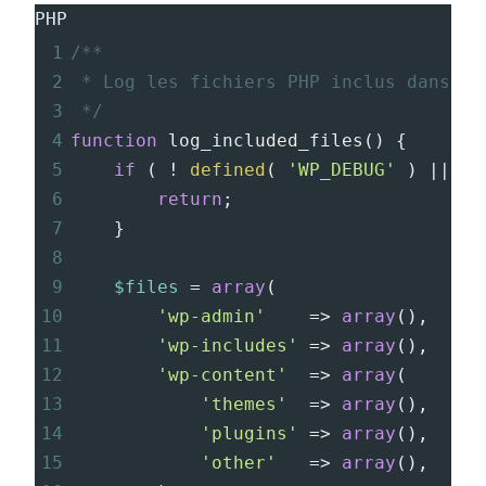
PHP
1
/**
2
* Log les fichiers PHP inclus dans Wo
3
*/
4
function
log_included_files
() {
5
if
 ( 
!
defined
( 
'WP_DEBUG'
 ) 
||
!
6
return
;
7
}
8
9
$files
=
array
(
10
'wp-admin'
=>
array
(),
11
'wp-includes'
=>
array
(),
12
'wp-content'
=>
array
(
13
'themes'
=>
array
(),
14
'plugins'
=>
array
(),
15
'other'
=>
array
(),