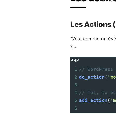
Les Actions 
C’est comme un évén
? »
PHP
1
// WordPress 
2
do_action
(
'mo
3
4
// Toi, tu éc
5
add_action
(
'm
6