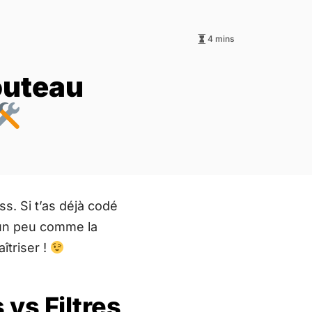
4 mins
outeau
s. Si t’as déjà codé
 un peu comme la
îtriser !
vs Filtres