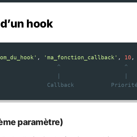
d’un hook
om_du_hook'
, 
'ma_fonction_callback'
, 
10
,
                 ^                   ^  
                 |                   |  
              Callback           Priorit
(3ème paramètre)