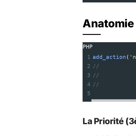
Anatomie 
PHP
1
add_action
(
'n
2
//           
3
//           
4
//           
5
La Priorité 