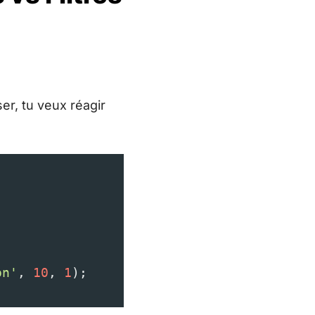
r, tu veux réagir
on'
, 
10
, 
1
);