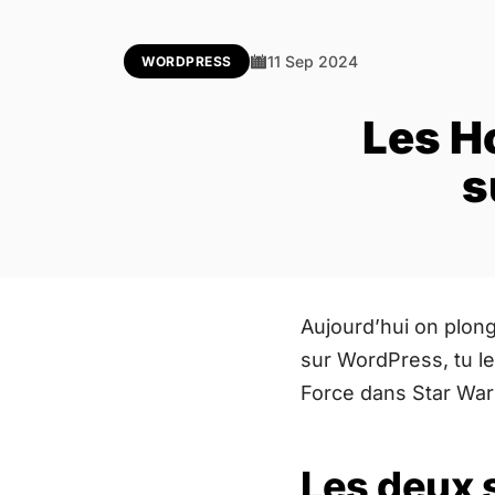
11 Sep 2024
WORDPRESS
Les H
s
Aujourd’hui on plong
sur WordPress, tu l
Force dans Star Wars –
Les deux s