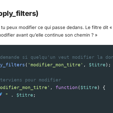
pply_filters)
tu peux modifier ce qui passe dedans. Le filtre dit «
odifier avant qu’elle continue son chemin ? »
demande si quelqu'un veut modifier la do
y_filters
(
'modifier_mon_titre'
, 
$titre
);
terviens pour modifier
odifier_mon_titre'
, 
function
(
$titre
) {
 "
 . 
$titre
;