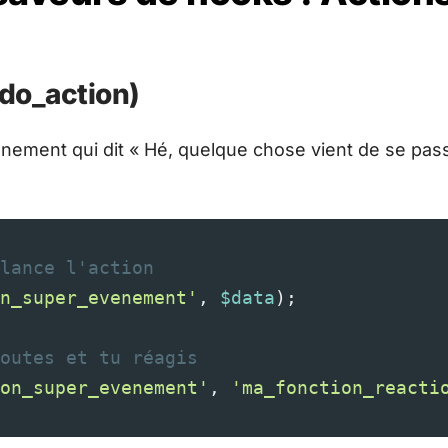
(do_action)
ement qui dit « Hé, quelque chose vient de se passe
lance l'action
n_super_evenement'
, 
$data
);
outes et tu réagis
on_super_evenement'
, 
'ma_fonction_reacti