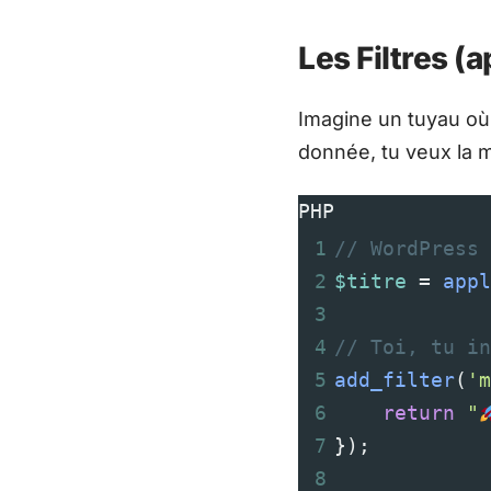
Les Filtres (a
Imagine un tuyau où 
donnée, tu veux la m
PHP
1
// WordPress 
2
$titre
=
appl
3
4
// Toi, tu in
5
add_filter
(
'm
6
return
"
7
});
8