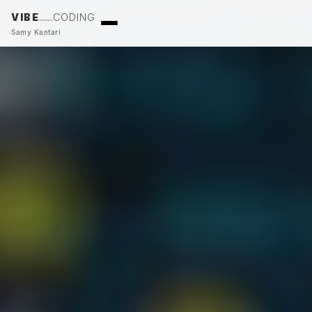
VIBE
CODING
Samy Kantari