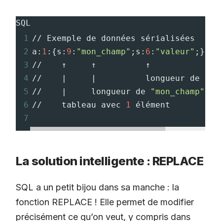
SQL
1
// Exemple de données sérialisées
2
a
:
1
:
{
s
:
9
:
"mon_champ"
;
s
:
6
:
"valeur"
;
}
3
//    ↑     ↑          ↑
4
//    |     |          longueur de 
"va
5
//    |     longueur de 
"mon_champ"
(
9
6
//    tableau avec 
1
 élément
7
La solution intelligente : REPLACE
SQL a un petit bijou dans sa manche : la
fonction REPLACE ! Elle permet de modifier
précisément ce qu’on veut, y compris dans