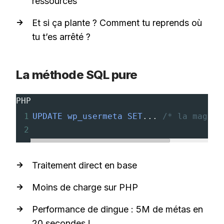
ressources
Et si ça plante ? Comment tu reprends où
tu t’es arrêté ?
La méthode SQL pure
PHP
1
UPDATE
wp_usermeta
SET
... 
/* la magie 
2
Traitement direct en base
Moins de charge sur PHP
Performance de dingue : 5M de métas en
20 secondes !