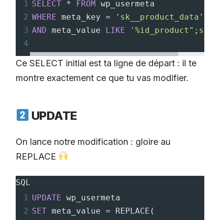
1
SELECT
*
FROM
 wp_usermeta 
2
WHERE
 meta_key 
=
'sk__product_data'
3
AND
 meta_value 
LIKE
'%id_product";s:9:
4
Ce SELECT initial est ta ligne de départ : il te
montre exactement ce que tu vas modifier.
UPDATE
On lance notre modification : gloire au
REPLACE
SQL
1
UPDATE
 wp_usermeta 
2
SET
 meta_value 
=
 REPLACE
(