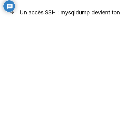
Un accès SSH : mysqldump devient ton
meilleur pote
WP-CLI disponible : jackpot
Un accès remote (Base distante) : c’est
Noël avant l’heure !
5. Les clients SQL de confiance
Pour gérer tes bases comme un chef :
TablePlus
: La Rolls des clients SQL
(payant mais ça vaut son pesant d’or)
DBeaver
: La solution open-source qui