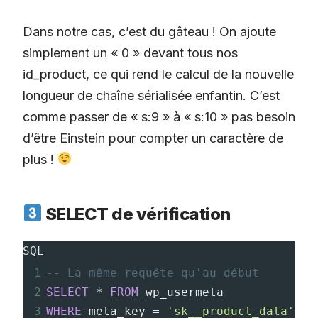
Dans notre cas, c’est du gâteau ! On ajoute
simplement un « 0 » devant tous nos
id_product, ce qui rend le calcul de la nouvelle
longueur de chaîne sérialisée enfantin. C’est
comme passer de « s:9 » à « s:10 » pas besoin
d’être Einstein pour compter un caractère de
plus !
SELECT de vérification
SQL
1
-- La même requête qu'au début
2
SELECT
*
FROM
 wp_usermeta 
3
WHERE
 meta_key 
=
'sk__product_data'