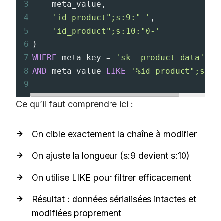
3
    meta_value
,
4
'id_product";s:9:"-'
,
5
'id_product";s:10:"0-'
6
)
7
WHERE
 meta_key 
=
'sk__product_data'
8
AND
 meta_value 
LIKE
'%id_product";s:9:
9
Ce qu’il faut comprendre ici :
On cible exactement la chaîne à modifier
On ajuste la longueur (s:9 devient s:10)
On utilise LIKE pour filtrer efficacement
Résultat : données sérialisées intactes et
modifiées proprement