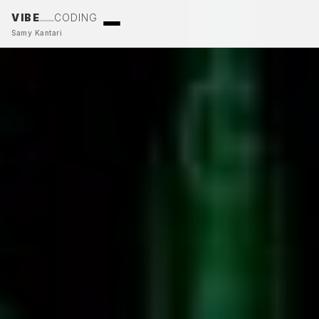
VIBE
CODING
Samy Kantari