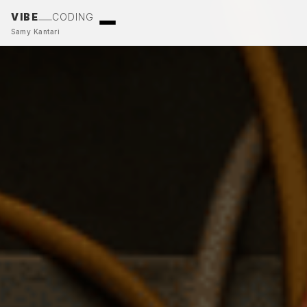
VIBE
CODING
Samy Kantari