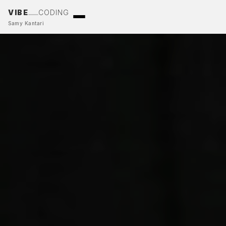
VIBE
CODING
Samy Kantari